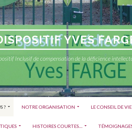
DISPOSITIF YVES FARG
ositif Inclusif de compensation de la déficience intellect
S ?
NOTRE ORGANISATION
LE CONSEIL DE VI
ATIQUES
HISTOIRES COURTES…
TÉMOIGNAGE