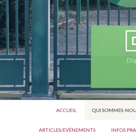
Aller
au
contenu
Disp
Menu
ACCUEIL
QUI SOMMES-NOU
principal
ARTICLES/EVÈNEMENTS
INFOS PR