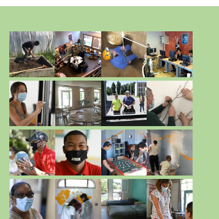
Barre
latérale
principale