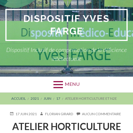
Aller
au
DISPOSITIF YVES
contenu
FARGE
Dispositif Inclusif de compensation de la déficience
intellectuelle
MENU
FIL
ACCUEIL
2021
JUIN
17
ATELIER HORTICULTURE ET N2E
D'ARIANE
PUBLIÉ
AUTEUR
SUR
17 JUIN 2021
FLORIAN GIRARD
AUCUN COMMENTAIRE
LE
ATELIE
ATELIER HORTICULTURE
HORTI
ET