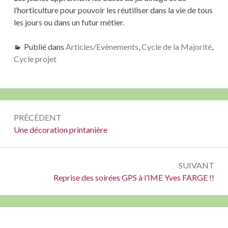
l’horticulture pour pouvoir les réutiliser dans la vie de tous
les jours ou dans un futur métier.
Publié dans
Articles/Evènements
,
Cycle de la Majorité
,
Cycle projet
Navigation
PRÉCÉDENT
de
Précédent :
Une décoration printanière
l’article
SUIVANT
Suivant :
Reprise des soirées GPS à l’IME Yves FARGE !!