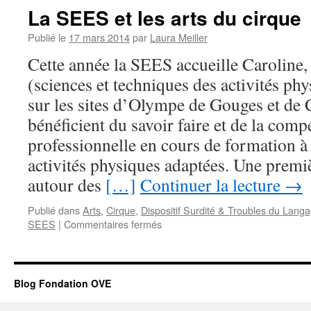
La SEES et les arts du cirque
Publié le
17 mars 2014
par
Laura Meiller
Cette année la SEES accueille Caroline
(sciences et techniques des activités phy
sur les sites d’Olympe de Gouges et de 
bénéficient du savoir faire et de la comp
professionnelle en cours de formation à 
activités physiques adaptées. Une premi
autour des
[…]
Continuer la lecture
→
Publié dans
Arts
,
Cirque
,
Dispositif Surdité & Troubles du Lang
sur
SEES
|
Commentaires fermés
La
SEES
et
les
Blog Fondation OVE
arts
du