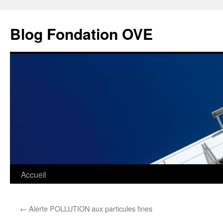
Aller
au
Blog Fondation OVE
contenu
Accueil
←
Alerte POLLUTION aux particules fines