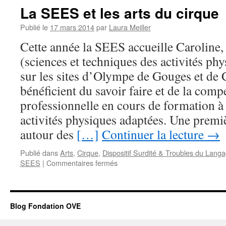
La SEES et les arts du cirque
Publié le
17 mars 2014
par
Laura Meiller
Cette année la SEES accueille Caroline
(sciences et techniques des activités phy
sur les sites d’Olympe de Gouges et de 
bénéficient du savoir faire et de la comp
professionnelle en cours de formation à 
activités physiques adaptées. Une premi
autour des
[…]
Continuer la lecture
→
Publié dans
Arts
,
Cirque
,
Dispositif Surdité & Troubles du Lang
sur
SEES
|
Commentaires fermés
La
SEES
et
les
Blog Fondation OVE
arts
du