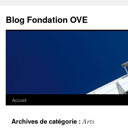
Aller
au
Blog Fondation OVE
contenu
Accueil
Arts
Archives de catégorie :