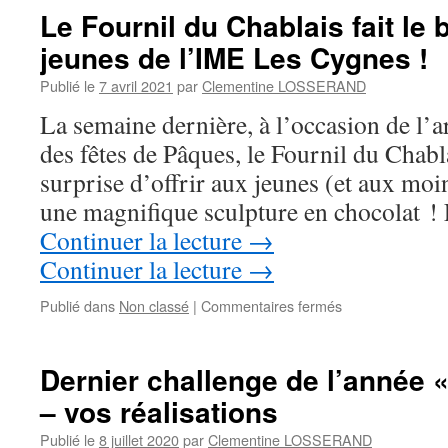
Le Fournil du Chablais fait le
jeunes de l’IME Les Cygnes !
Publié le
7 avril 2021
par
Clementine LOSSERAND
La semaine dernière, à l’occasion de l’a
des fêtes de Pâques, le Fournil du Chablai
surprise d’offrir aux jeunes (et aux mo
une magnifique sculpture en chocolat !
Continuer la lecture
→
Continuer la lecture
→
sur
Publié dans
Non classé
|
Commentaires fermés
Le
Fournil
du
Dernier challenge de l’année 
Chablais
– vos réalisations
fait
le
Publié le
8 juillet 2020
par
Clementine LOSSERAND
bonheur