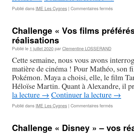
sur
Publié dans
IME Les Cygnes
|
Commentaires fermés
Rentrée
scolaire
2020-
Challenge « Vos films préférés
2021
réalisations
–
Fourniture
Publié le
1 juillet 2020
par
Clementine LOSSERAND
Cette semaine, nous vous avons interrog
matière de cinéma ! Pour Mathéo, son fi
Pokémon. Maya a choisi, elle, le film Ta
Héloïse Martin. Quant à Alexandre, il p
la lecture
→
Continuer la lecture
→
sur
Publié dans
IME Les Cygnes
|
Commentaires fermés
Challenge
« Vos
films
Challenge « Disney » – vos réa
préférés »