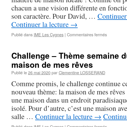
chacun a une vision différente en fonctio
son caractère. Pour David, …
Continuer 
Continuer la lecture
→
sur
Publié dans
IME Les Cygnes
|
Commentaires fermés
Challenge
« La
maison
Challenge – Thème semaine d
de
maison de mes rêves
mes
rêves »
Publié le
26 mai 2020
par
Clementine LOSSERAND
–
vos
Comme promis, le challenge continue ce
réalisations
nouveau thème: la maison de mes rêves !
une maison dans un endroit paradisiaq
isolé. Pour d’autre, c’est une maison av
salle …
Continuer la lecture
→
Continue
sur
Publié dans
IME Les Cygnes
|
Commentaires fermés