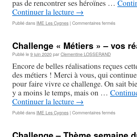
pas de rencontrer ses héroïnes …
Contin
Continuer la lecture
→
sur
Publié dans
IME Les Cygnes
|
Commentaires fermés
Challenge
« Votre
plus
Challenge « Métiers » – vos ré
beau
rêve »
Publié le
9 juin 2020
par
Clementine LOSSERAND
–
Encore de belles réalisations reçues cet
vos
réalisations
des métiers ! Merci à vous, qui continu
pour faire vivre ce challenge. On sait bie
y a moins le temps, mais on …
Continue
Continuer la lecture
→
sur
Publié dans
IME Les Cygnes
|
Commentaires fermés
Challenge
« Métiers »
–
Challenge – Thème semaine du
vos