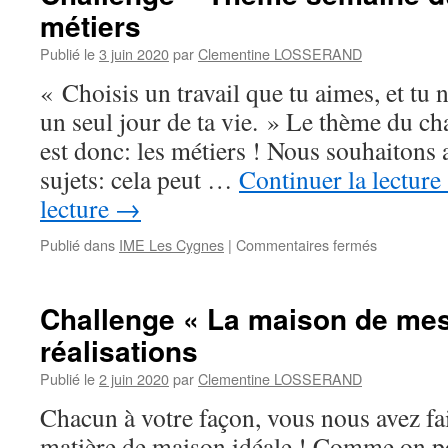
métiers
réalisations
Publié le
3 juin 2020
par
Clementine LOSSERAND
« Choisis un travail que tu aimes, et tu n
un seul jour de ta vie. » Le thème du ch
est donc: les métiers ! Nous souhaitons a
sujets: cela peut …
Continuer la lecture
lecture
→
sur
Publié dans
IME Les Cygnes
|
Commentaires fermés
Challenge
–
Thème
Challenge « La maison de mes
semaine
réalisations
du
2
Publié le
2 juin 2020
par
Clementine LOSSERAND
juin:
Les
Chacun à votre façon, vous nous avez fai
métiers
matière de maison idéale ! Comme on po