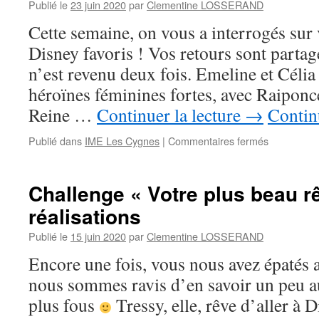
–
Publié le
23 juin 2020
par
Clementine LOSSERAND
vos
Cette semaine, on vous a interrogés sur
réalisations
Disney favoris ! Vos retours sont parta
n’est revenu deux fois. Emeline et Célia
héroïnes féminines fortes, avec Raiponc
Reine …
Continuer la lecture
→
Contin
sur
Publié dans
IME Les Cygnes
|
Commentaires fermés
Challenge
« Disney »
–
Challenge « Votre plus beau r
vos
réalisations
réalisations
Publié le
15 juin 2020
par
Clementine LOSSERAND
Encore une fois, vous nous avez épatés a
nous sommes ravis d’en savoir un peu au
plus fous
Tressy, elle, rêve d’aller à 