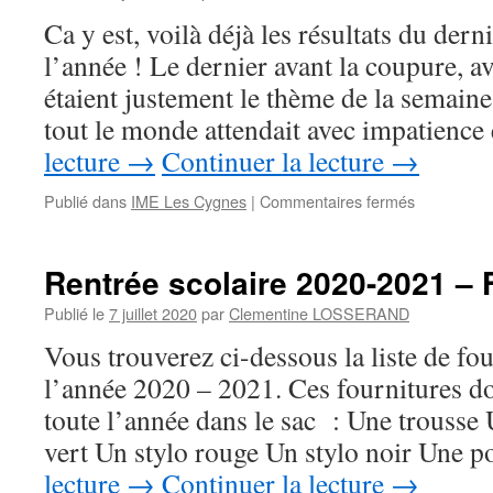
des
Ca y est, voilà déjà les résultats du dern
jeunes
l’année ! Le dernier avant la coupure, av
de
l’IME
étaient justement le thème de la semain
Les
tout le monde attendait avec impatience
Cygnes
!
lecture
→
Continuer la lecture
→
sur
Publié dans
IME Les Cygnes
|
Commentaires fermés
Dernier
challenge
de
Rentrée scolaire 2020-2021 – 
l’année
« Les
Publié le
7 juillet 2020
par
Clementine LOSSERAND
vacances »
Vous trouverez ci-dessous la liste de fo
–
vos
l’année 2020 – 2021. Ces fournitures do
réalisations
toute l’année dans le sac : Une trousse 
vert Un stylo rouge Un stylo noir Une 
lecture
→
Continuer la lecture
→