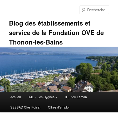
Aller
au
Rech
contenu
principal
Blog des établissements et
service de la Fondation OVE de
Thonon-les-Bains
Menu
Accueil
IME « Les Cygnes »
ITEP du Léman
principal
SESSAD Clos Poisat
Offres d’emploi