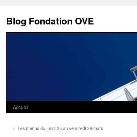
Aller
au
Blog Fondation OVE
contenu
Accueil
←
Les menus du lundi 25 au vendredi 29 mars