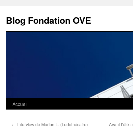
Aller
au
Blog Fondation OVE
contenu
Accueil
←
Interview de Marion L. (Ludothécaire)
Avant l’été 