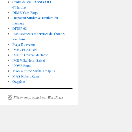
Centre de Vie PASSErAILE
d’Herblay
DIME Yves Farge
Dispositif Surdité & Troubles du
Langage
DITEP 63
Etablissements et services de Thonon-
les-Bains
Forja Trouvetou
IME CELADON
IME du Château de Taron
IME Villa Henri Salvat
L’OVE Food
MAS autisme Michel Chapuis
MAS Robert Ramel
Oxygène
Fièrement propulsé par WordPress