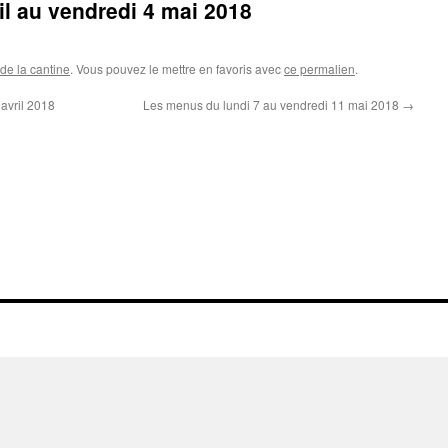
il au vendredi 4 mai 2018
de la cantine
. Vous pouvez le mettre en favoris avec
ce permalien
.
avril 2018
Les menus du lundi 7 au vendredi 11 mai 2018
→