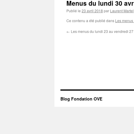
Menus du lundi 30 avr
Publié le
23 avril 2018
par
Laurent Martel
Ce contenu a été publié dans
Les menus 
←
Les menus du lundi 23 au vendredi 27 
Blog Fondation OVE