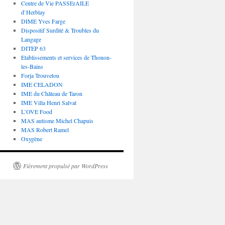
Centre de Vie PASSErAILE
d’Herblay
DIME Yves Farge
Dispositif Surdité & Troubles du
Langage
DITEP 63
Etablissements et services de Thonon-
les-Bains
Forja Trouvetou
IME CELADON
IME du Château de Taron
IME Villa Henri Salvat
L’OVE Food
MAS autisme Michel Chapuis
MAS Robert Ramel
Oxygène
Fièrement propulsé par WordPress