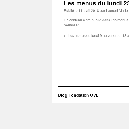
Les menus du lundi 23
Publié le
11 avril 2018
par
Laurent Martel
Ce contenu a été publié dans
Les menus 
permalien
.
←
Les menus du lundi 9 au vendredi 13 a
Blog Fondation OVE