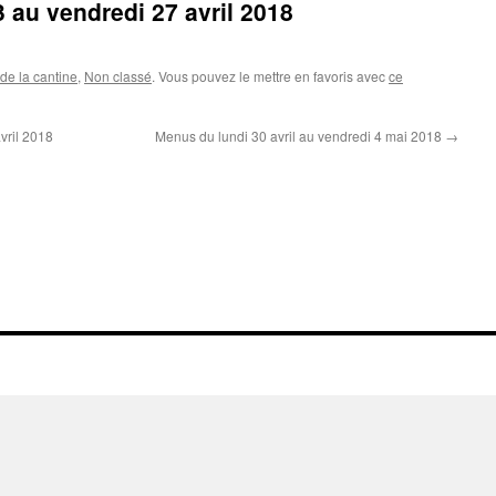
 au vendredi 27 avril 2018
de la cantine
,
Non classé
. Vous pouvez le mettre en favoris avec
ce
vril 2018
Menus du lundi 30 avril au vendredi 4 mai 2018
→