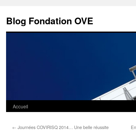
Aller
au
Blog Fondation OVE
contenu
Accueil
←
Journées COVIRISQ 2014… Une belle réussite
En