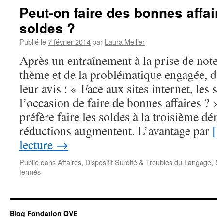
Peut-on faire des bonnes affai
soldes ?
Publié le
7 février 2014
par
Laura Meiller
Après un entraînement à la prise de note
thème et de la problématique engagée, 
leur avis : « Face aux sites internet, les 
l’occasion de faire de bonnes affaires ? 
préfère faire les soldes à la troisième d
réductions augmentent. L’avantage par
lecture
→
Publié dans
Affaires
,
Dispositif Surdité & Troubles du Langage
,
sur
fermés
Peut-
on
faire
des
Blog Fondation OVE