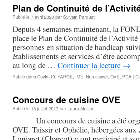
Plan de Continuité de l’Activit
Publié le
7 avril 2020
par
Sylvain Parquet
Depuis 4 semaines maintenant, la FO
place le Plan de Continuité de l’Activit
personnes en situation de handicap suivi
établissements et services d’être accom
au long de …
Continuer la lecture
→
Publié dans
Covid-19
,
FARGE
,
IME
,
Non classé
,
OVE
,
PCA
|
Co
Concours de cuisine OVE
Publié le
13 juillet 2017
par
Laura Meiller
Un concours de cuisine a été organi
OVE. Taissir et Ophélie, hébergées aux
Lonjaret (Charcot) y ont participé et so