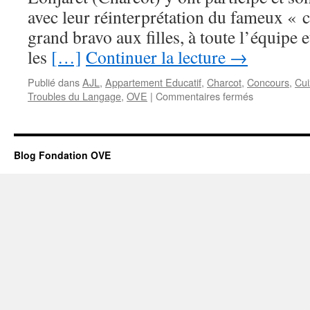
avec leur réinterprétation du fameux «
grand bravo aux filles, à toute l’équipe e
les
[…]
Continuer la lecture
→
Publié dans
AJL
,
Appartement Educatif
,
Charcot
,
Concours
,
Cui
sur
Troubles du Langage
,
OVE
|
Commentaires fermés
Concours
de
cuisine
OVE
Blog Fondation OVE