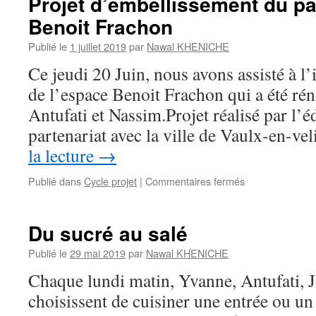
Projet d’embellissement du pa
Benoit Frachon
Publié le
1 juillet 2019
par
Nawal KHENICHE
Ce jeudi 20 Juin, nous avons assisté à l
de l’espace Benoit Frachon qui a été rén
Antufati et Nassim.Projet réalisé par l’
partenariat avec la ville de Vaulx-en-v
la lecture
→
sur
Publié dans
Cycle projet
|
Commentaires fermés
Projet
d’embellisseme
du
Du sucré au salé
patio
de
Publié le
29 mai 2019
par
Nawal KHENICHE
l’espace
Chaque lundi matin, Yvanne, Antufati, 
Benoit
Frachon
choisissent de cuisiner une entrée ou un 