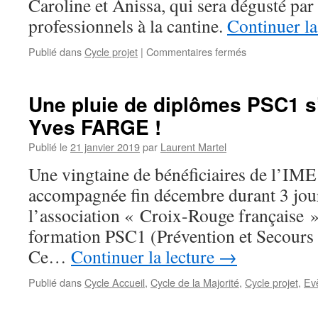
Caroline et Anissa, qui sera dégusté par 
professionnels à la cantine.
Continuer la
sur
Publié dans
Cycle projet
|
Commentaires fermés
Du
sucré
au
Une pluie de diplômes PSC1 s’
salé
Yves FARGE !
Publié le
21 janvier 2019
par
Laurent Martel
Une vingtaine de bénéficiaires de l’IM
accompagnée fin décembre durant 3 jour
l’association « Croix-Rouge française »
formation PSC1 (Prévention et Secours 
Ce…
Continuer la lecture
→
Publié dans
Cycle Accueil
,
Cycle de la Majorité
,
Cycle projet
,
Ev