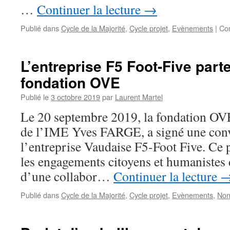
…
Continuer la lecture
→
Publié dans
Cycle de la Majorité
,
Cycle projet
,
Evènements
|
Co
L’entreprise F5 Foot-Five parte
fondation OVE
Publié le
3 octobre 2019
par
Laurent Martel
Le 20 septembre 2019, la fondation OVE
de l’IME Yves FARGE, a signé une conv
l’entreprise Vaudaise F5-Foot Five. Ce p
les engagements citoyens et humanistes 
d’une collabor…
Continuer la lecture
Publié dans
Cycle de la Majorité
,
Cycle projet
,
Evènements
,
Non