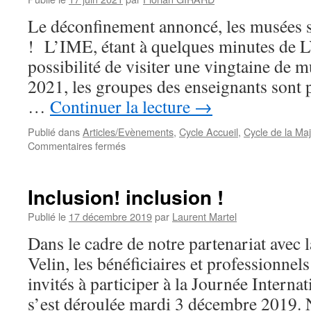
Le déconfinement annoncé, les musées 
! L’IME, étant à quelques minutes de L
possibilité de visiter une vingtaine de m
2021, les groupes des enseignants sont p
…
Continuer la lecture
→
Publié dans
Articles/Evènements
,
Cycle Accueil
,
Cycle de la Maj
sur
Commentaires fermés
Sortie
au
musée
Inclusion! inclusion !
!
Publié le
17 décembre 2019
par
Laurent Martel
Dans le cadre de notre partenariat avec 
Velin, les bénéficiaires et professionnel
invités à participer à la Journée Intern
s’est déroulée mardi 3 décembre 2019. 