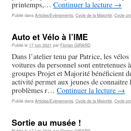
printemps,…
Continuer la lecture
→
Publié dans
Articles/Evènements
,
Cycle de la Majorité
,
Cycle pro
Auto et Vélo à l’IME
Publié le
17 juin 2021
par
Florian GIRARD
Dans l’atelier tenu par Patrice, les vélos 
voitures du personnel sont entretenues 
groupes Projet et Majorité bénéficient de 
activité permet aux jeunes de connaitre l
problèmes r…
Continuer la lecture
→
Publié dans
Articles/Evènements
,
Cycle de la Majorité
,
Cycle pro
Sortie au musée !
Publié le
17 juin 2021
par
Florian GIRARD