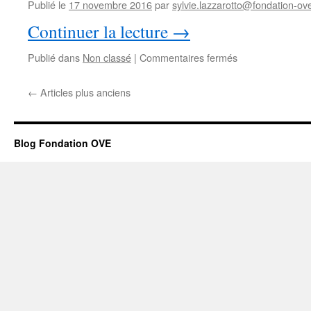
solidarité
Publié le
17 novembre 2016
par
sylvie.lazzarotto@fondation-ove
en
Continuer la lecture
→
action
!!
sur
Publié dans
Non classé
|
Commentaires fermés
Nos
maquettes
←
Articles plus anciens
!
Blog Fondation OVE