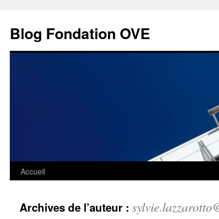
Aller
au
Blog Fondation OVE
contenu
Accueil
sylvie.lazzarotto
Archives de l’auteur :