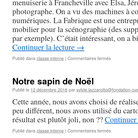
menuiserie à Francheville avec Elsa, Jé
photographe. On a vu des machines à 
numériques. La Fabrique est une entrepr
mobilier pour la scénographie (des sup
par exemple). C’était intéressant, on a 
Continuer la lecture
→
sur
Publié dans
classe interne
|
Commentaires fermés
Visite
à
la
Notre sapin de Noël
Fabrique
Publié le
12 décembre 2016
par
sylvie.lazzarotto@fondation-ove
Cette année, nous avons choisi de réalis
peu différent, nous avons utilisé du carto
résultat est plutôt joli, non ??
Continuer 
sur
Publié dans
classe interne
|
Commentaires fermés
Notre