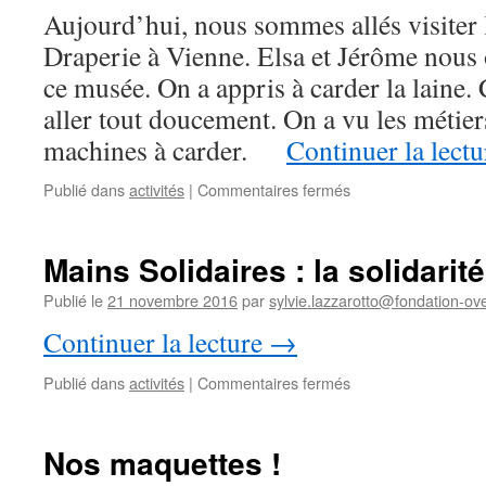
Aujourd’hui, nous sommes allés visiter 
Draperie à Vienne. Elsa et Jérôme nou
ce musée. On a appris à carder la laine. C’
aller tout doucement. On a vu les métiers 
machines à carder.
Continuer la lect
sur
Publié dans
activités
|
Commentaires fermés
Visite
du
Musée
Mains Solidaires : la solidarité
de
la
Publié le
21 novembre 2016
par
sylvie.lazzarotto@fondation-ove
Draperie
Continuer la lecture
→
avec
les
sur
Publié dans
activités
|
Commentaires fermés
designers
Mains
Solidaires
:
Nos maquettes !
la