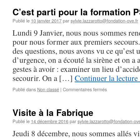
travail
avec
C’est parti pour la formation 
les
désigners
Publié le
10 janvier 2017
par
sylvie.lazzarotto@fondation-ove.fr
se
Lundi 9 Janvier, nous nous sommes ren
poursuit
pour nous former aux premiers secours
des questions, nous avons vu ce qu’est u
d’urgence, on a écouté la sirène et on a 
gestes à avoir : examiner un lieu d’accide
secourir. On a […]
Continuer la lecture
sur
Publié dans
Non classé
|
Commentaires fermés
C’est
parti
pour
Visite à la Fabrique
la
formation
Publié le
14 décembre 2016
par
sylvie.lazzarotto@fondation-ove
PSC1
Jeudi 8 décembre, nous sommes allés vis