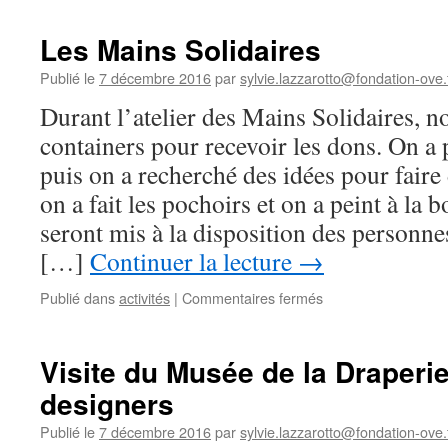
sapin
de
Les Mains Solidaires
Noël
Publié le
7 décembre 2016
par
sylvie.lazzarotto@fondation-ove.
Durant l’atelier des Mains Solidaires, n
containers pour recevoir les dons. On a p
puis on a recherché des idées pour faire
on a fait les pochoirs et on a peint à la
seront mis à la disposition des personne
[…]
Continuer la lecture
→
sur
Publié dans
activités
|
Commentaires fermés
Les
Mains
Solidaires
Visite du Musée de la Draperie
designers
Publié le
7 décembre 2016
par
sylvie.lazzarotto@fondation-ove.