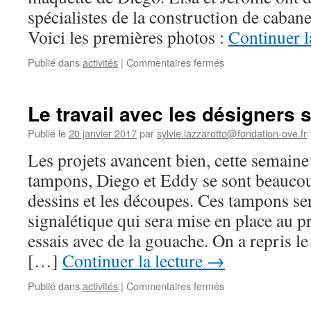
01
spécialistes de la construction de cabane
12:24:47
Voici les premières photos :
Continuer l
sur
Publié dans
activités
|
Commentaires fermés
Phase
de
réalisation
Le travail avec les désigners 
Publié le
20 janvier 2017
par
sylvie.lazzarotto@fondation-ove.fr
Les projets avancent bien, cette semaine
tampons, Diego et Eddy se sont beaucoup
dessins et les découpes. Ces tampons ser
signalétique qui sera mise en place au p
essais avec de la gouache. On a repris l
[…]
Continuer la lecture
→
sur
Publié dans
activités
|
Commentaires fermés
Le