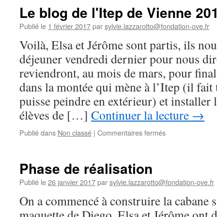
Le blog de l'Itep de Vienne 20
Publié le
1 février 2017
par
sylvie.lazzarotto@fondation-ove.fr
Voilà, Elsa et Jérôme sont partis, ils nous
déjeuner vendredi dernier pour nous dire
reviendront, au mois de mars, pour finali
dans la montée qui mène à l’Itep (il fait
puisse peindre en extérieur) et installer 
élèves de […]
Continuer la lecture
→
sur
Publié dans
Non classé
|
Commentaires fermés
Le
blog
de
Phase de réalisation
l'Itep
de
Publié le
26 janvier 2017
par
sylvie.lazzarotto@fondation-ove.fr
Vienne
On a commencé à construire la cabane s
2017-
02-
maquette de Diego. Elsa et Jérôme ont