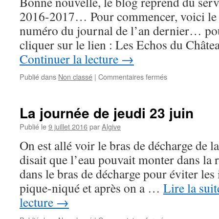
Bonne nouvelle, le blog reprend du servi
2016-2017… Pour commencer, voici le li
numéro du journal de l’an dernier… pour l
cliquer sur le lien : Les Echos du Châ
Continuer la lecture
→
sur
Publié dans
Non classé
|
Commentaires fermés
Bonjour
à
tous!!!
La journée de jeudi 23 juin
Publié le
9 juillet 2016
par
Algive
On est allé voir le bras de décharge de 
disait que l’eau pouvait monter dans la r
dans le bras de décharge pour éviter les
pique-niqué et après on a …
Lire la sui
lecture
→