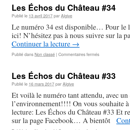
Les Échos du Château #34
Publié le
13 avril 2017
par
Algive
Le numéro 34 est disponible… Pour le li
ici! N’hésitez pas à nous suivre sur la
Continuer la lecture
→
sur
Publié dans
Non classé
|
Commentaires fermés
Les
Échos
du
Les Échos du Château #33
Château
#34
Publié le
16 mars 2017
par
Algive
Et voilà le numéro tant attendu, avec un 
l’environnement!!!! On vous souhaite à 
lecture: Les Échos du Château #33 Et re
sur la page Facebook… A bientôt
Cont