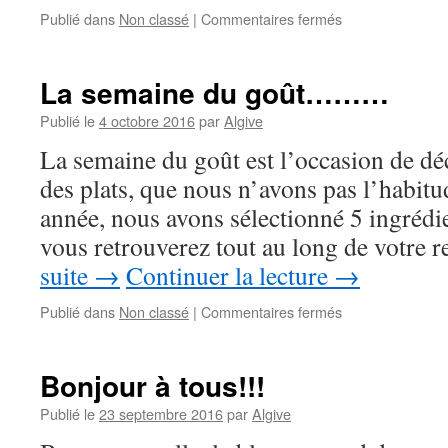
sur
Publié dans
Non classé
|
Commentaires fermés
Les
Échos
du
La semaine du goût………
Château
#31
Publié le
4 octobre 2016
par
Algive
La semaine du goût est l’occasion de dé
des plats, que nous n’avons pas l’habit
année, nous avons sélectionné 5 ingrédie
vous retrouverez tout au long de votre 
suite
→
Continuer la lecture
→
sur
Publié dans
Non classé
|
Commentaires fermés
La
semaine
du
Bonjour à tous!!!
goût………
Publié le
23 septembre 2016
par
Algive