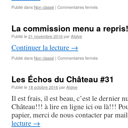
sur
Publié dans
Non classé
|
Commentaires fermés
Les
Échos
du
La commission menu a repris!!
Château
#32
Publié le
21 novembre 2016
par
Algive
Continuer la lecture
→
sur
Publié dans
Non classé
|
Commentaires fermés
La
commission
menu
Les Échos du Château #31
a
repris!!!!
Publié le
18 octobre 2016
par
Algive
Il est frais, il est beau, c’est le dernie
Château!!! à lire en ligne ici ou là!!! P
papier, merci de nous contacter par ma
lecture
→