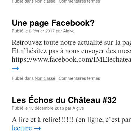
sur
Publié dans
Non classé
|
Commentaires fermés
Les
Échos
du
Une page Facebook?
Château
#33
Publié le
2 février 2017
par
Algive
Retrouvez toute notre actualité sur la 
Et n’hésitez pas à nous envoyer des m
https://www.facebook.com/IMElechate
→
sur
Publié dans
Non classé
|
Commentaires fermés
Une
page
Facebook?
Les Échos du Château #32
Publié le
13 décembre 2016
par
Algive
A lire et à relire!!!!!! (en ligne, c’est pa
lecture
→