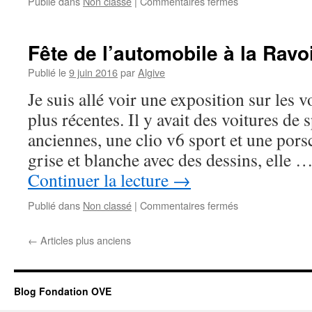
sur
Publié dans
Non classé
|
Commentaires fermés
La
journée
de
Fête de l’automobile à la Ravo
jeudi
23
Publié le
9 juin 2016
par
Algive
juin
Je suis allé voir une exposition sur les v
plus récentes. Il y avait des voitures de s
anciennes, une clio v6 sport et une pors
grise et blanche avec des dessins, elle 
Continuer la lecture
→
sur
Publié dans
Non classé
|
Commentaires fermés
Fête
de
←
Articles plus anciens
l’automobile
à
la
Ravoire
Blog Fondation OVE