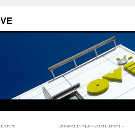
OVE
La Nature
Challenge animaux – vos réalisations
→