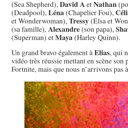
David A
Nathan
(Sea Shepherd),
et
(p
Léna
Cél
(Deadpool),
(Chapelier Fou),
Tressy
et Wonderwoman),
(Elsa et Wo
Alexandre
Sh
(sa famille),
(son papa),
Maya
(Superman) et
(Harley Quinn).
Elias
Un grand bravo également à
, qui 
vidéo très réussie mettant en scène son 
Fortnite, mais que nous n’arrivons pas à