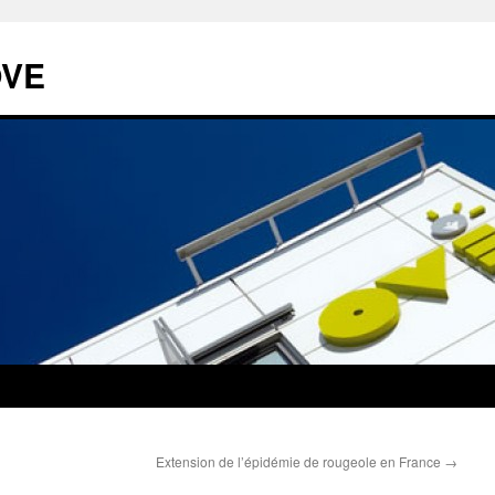
OVE
Extension de l’épidémie de rougeole en France
→