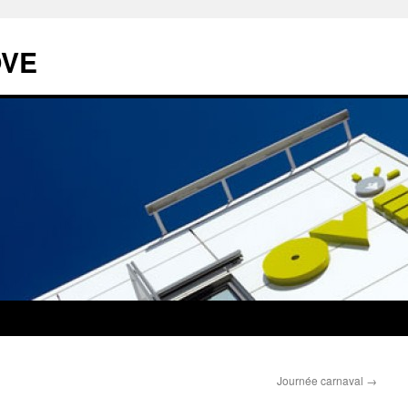
OVE
Journée carnaval
→