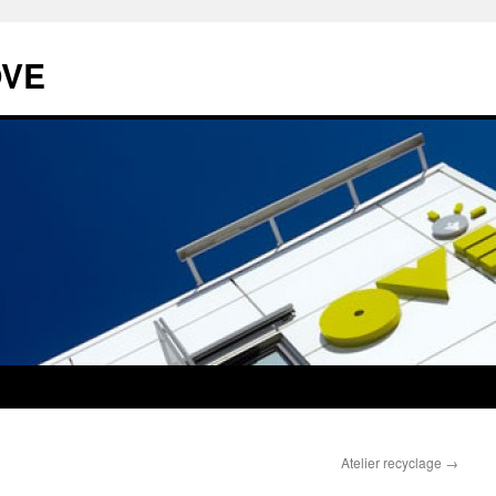
OVE
Atelier recyclage
→