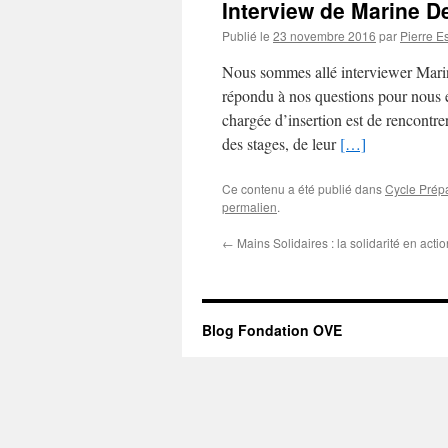
Interview de Marine De
Publié le
23 novembre 2016
par
Pierre Es
Nous sommes allé interviewer Marine
répondu à nos questions pour nous ex
chargée d’insertion est de rencontrer 
des stages, de leur
[…]
Ce contenu a été publié dans
Cycle Prépa
permalien
.
←
Mains Solidaires : la solidarité en action
Blog Fondation OVE