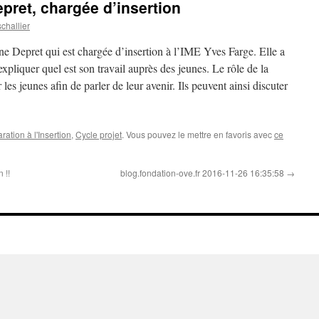
pret, chargée d’insertion
challier
 Depret qui est chargée d’insertion à l’IME Yves Farge. Elle a
pliquer quel est son travail auprès des jeunes. Le rôle de la
les jeunes afin de parler de leur avenir. Ils peuvent ainsi discuter
ration à l'Insertion
,
Cycle projet
. Vous pouvez le mettre en favoris avec
ce
 !!
blog.fondation-ove.fr 2016-11-26 16:35:58
→