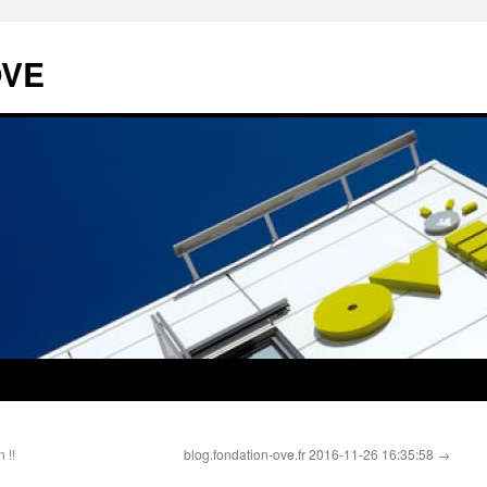
OVE
 !!
blog.fondation-ove.fr 2016-11-26 16:35:58
→