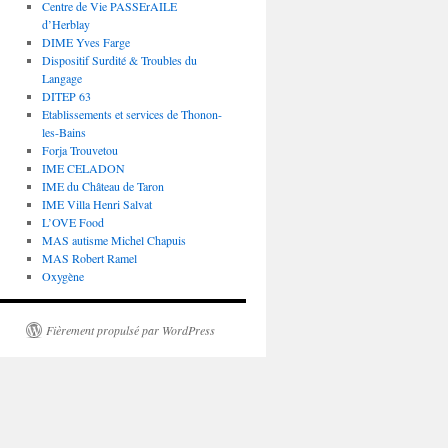
Centre de Vie PASSErAILE
d’Herblay
DIME Yves Farge
Dispositif Surdité & Troubles du
Langage
DITEP 63
Etablissements et services de Thonon-
les-Bains
Forja Trouvetou
IME CELADON
IME du Château de Taron
IME Villa Henri Salvat
L’OVE Food
MAS autisme Michel Chapuis
MAS Robert Ramel
Oxygène
Fièrement propulsé par WordPress