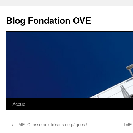
Aller
au
Blog Fondation OVE
contenu
Accueil
←
IME. Chasse aux trésors de pâques !
IME 