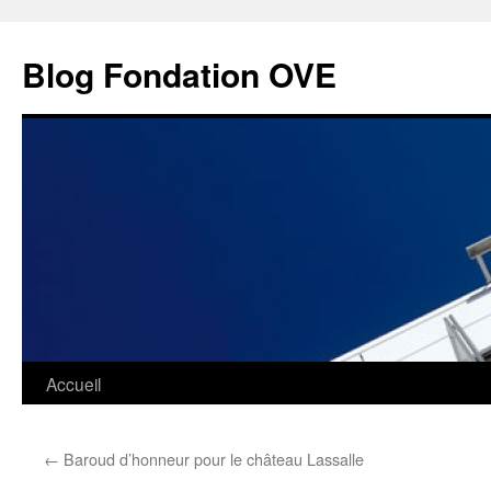
Aller
au
Blog Fondation OVE
contenu
Accueil
←
Baroud d’honneur pour le château Lassalle