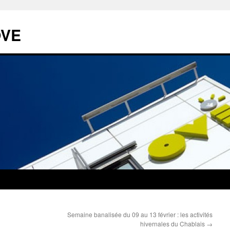
OVE
Semaine banalisée du 09 au 13 février : les activités
hivernales du Chablais
→