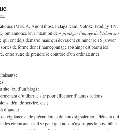
que
tel
ormatiques (MECA, AnonGhost, Felaga team, Votr3x, Prodigy TN,
) ont annoncé leur intention de «
protéger l’image de l’Islam sur
e qui ont déjà démarré mais qui devraient culminer le 15 janvier.
 sortes de forme dont l’hameçonnage (pishing) est parmi les
e, entre autre de prendre le contrôle d’un ordinateur et
s :
faisant) ;
es ;
u site (ou d’un blog) ;
rmettant d’utiliser le site pour effectuer d’autres actions
ons, déni de service, etc.) ;
it d’auteur ;
 vigilance et de précaution et de nous signaler tout élément qui
nt les circonstances il se peut que nous n’ayons pas la possibilité