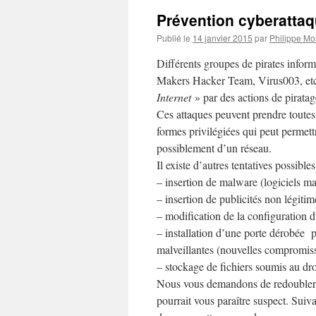
Prévention cyberatta
Publié le
14 janvier 2015
par
Philippe Mor
Différents groupes de pirates inf
Makers Hacker Team, Virus003, etc.
Internet
» par des actions de piratag
Ces attaques peuvent prendre toutes
formes privilégiées qui peut permettr
possiblement d’un réseau.
Il existe d’autres tentatives possible
– insertion de malware (logiciels mal
– insertion de publicités non légitim
– modification de la configuration d
– installation d’une porte dérobée pe
malveillantes (nouvelles compromissi
– stockage de fichiers soumis au dro
Nous vous demandons de redoubler de
pourrait vous paraître suspect. Suiva