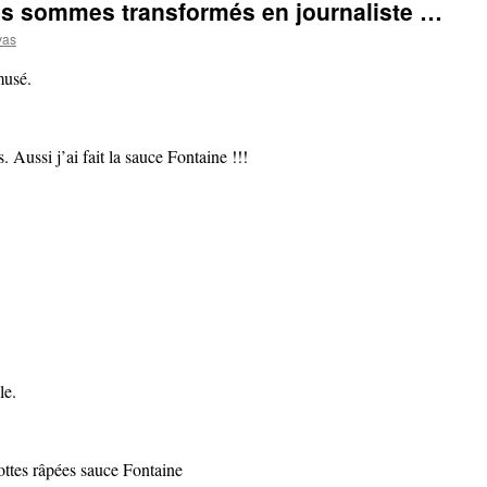
us sommes transformés en journaliste …
vas
musé.
. Aussi j’ai fait la sauce Fontaine !!!
le.
ttes râpées sauce Fontaine