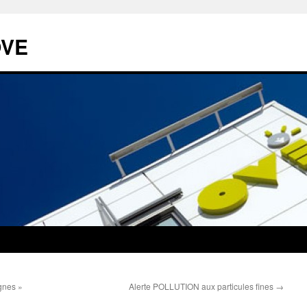
OVE
gnes »
Alerte POLLUTION aux particules fines
→