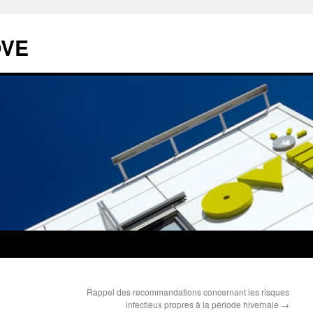
OVE
Rappel des recommandations concernant les risques
infectieux propres à la période hivernale
→