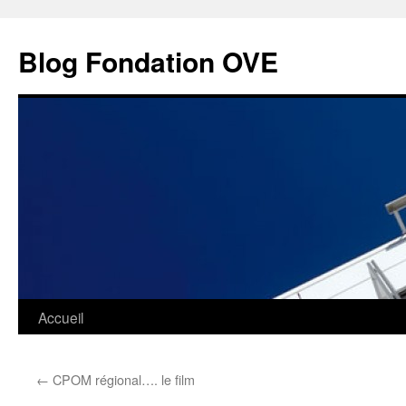
Aller
au
Blog Fondation OVE
contenu
Accueil
←
CPOM régional…. le film