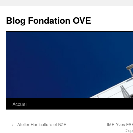
Aller
au
Blog Fondation OVE
contenu
Accueil
←
Atelier Horticulture et N2E
IME Yves FA
Disp