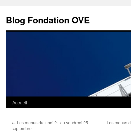
Aller
au
Blog Fondation OVE
contenu
Accueil
←
Les menus du lundi 21 au vendredi 25
Les menus du
septembre