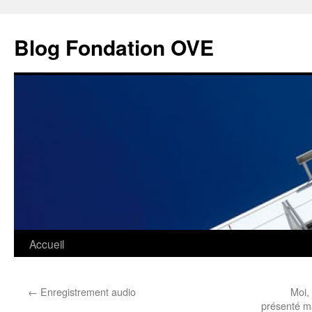
Aller
au
Blog Fondation OVE
contenu
Accueil
←
Enregistrement audio
Moi,
présenté ma