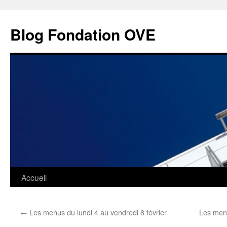
Aller
au
Blog Fondation OVE
contenu
Accueil
←
Les menus du lundi 4 au vendredi 8 février
Les menu