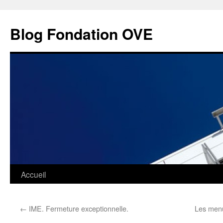
Aller
au
Blog Fondation OVE
contenu
Accueil
←
IME. Fermeture exceptionnelle.
Les menu