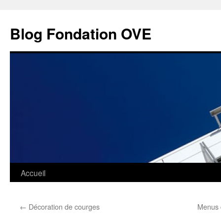
Aller
au
Blog Fondation OVE
contenu
Accueil
←
Décoration de courges
Menus d