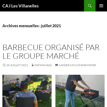
Aller
Recherche
CAJ Les Villanelles
au
MENU
contenu
PRINCI
Archives mensuelles : juillet 2021
BARBECUE ORGANISÉ PAR
LE GROUPE MARCHÉ
20 JUILLET 2021
FATIMA SAID
LAISSER UN COMMENTAIRE