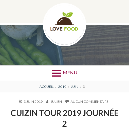
Aller
au
contenu
JOUR :
3 JUIN 2019
MENU
FIL
ACCUEIL
2019
JUIN
3
D'ARIANE
PUBLIÉ
AUTEUR
SUR
3 JUIN 2019
JULIEN
AUCUN COMMENTAIRE
LE
CUIZIN
CUIZIN TOUR 2019 JOURNÉE
TOUR
2019
2
JOURNÉE
2