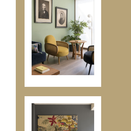
A
ON
T