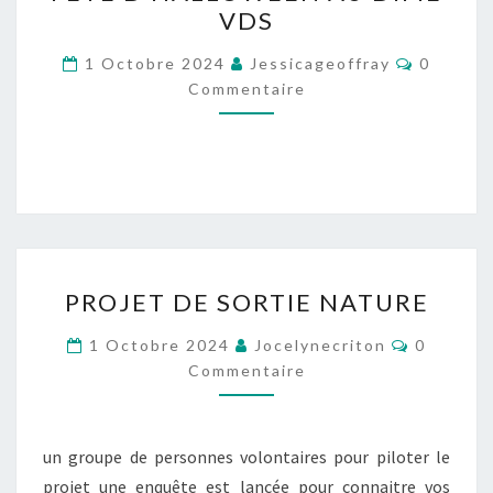
VDS
AU
DIME
Comment
1 Octobre 2024
Jessicageoffray
0
VDS
Commentaire
PROJET
PROJET DE SORTIE NATURE
DE
SORTIE
Comment
1 Octobre 2024
Jocelynecriton
0
NATURE
Commentaire
un groupe de personnes volontaires pour piloter le
projet une enquête est lancée pour connaitre vos