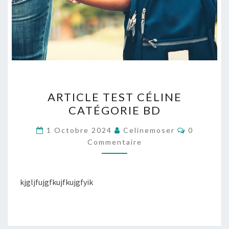
ARTICLE
ARTICLE TEST CÉLINE
TEST
CATÉGORIE BD
CÉLINE
CATÉGORIE
Commenta
1 Octobre 2024
Celinemoser
0
BD
Commentaire
kjgljfujgfkujfkujgfyik