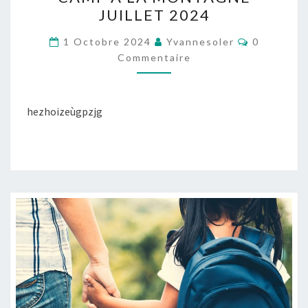
À
JUILLET 2024
LA
MONTAGNE
Commentai
1 Octobre 2024
Yvannesoler
0
JUILLET
Commentaire
2024
hezhoizeùgpzjg