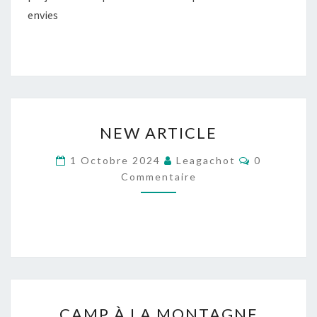
envies
NEW
NEW ARTICLE
ARTICLE
Commentai
1 Octobre 2024
Leagachot
0
Commentaire
CAMP
CAMP À LA MONTAGNE