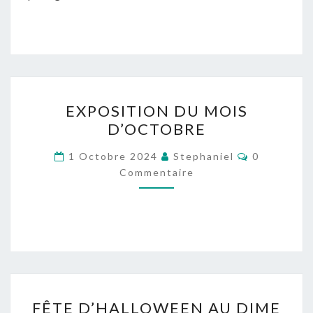
EXPOSITION
EXPOSITION DU MOIS
DU
D’OCTOBRE
MOIS
D’OCTOBRE
Commentai
1 Octobre 2024
Stephaniel
0
Commentaire
FÊTE
FÊTE D’HALLOWEEN AU DIME
D’HALLOWEEN