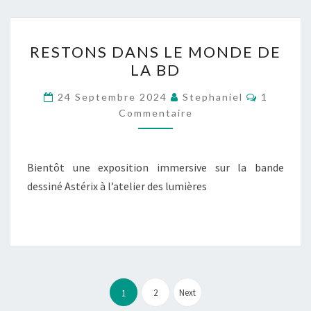
RESTONS
RESTONS DANS LE MONDE DE
DANS
LA BD
LE
MONDE
Commenta
24 Septembre 2024
Stephaniel
1
DE
Commentaire
LA
BD
Bientôt une exposition immersive sur la bande
dessiné Astérix à l’atelier des lumières
Pagination
des
2
Next
1